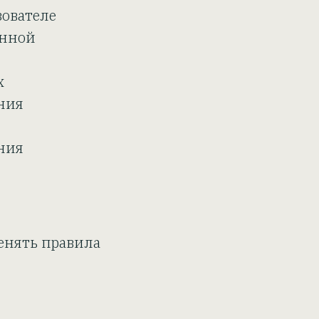
зователе
анной
х
ния
ния
енять правила