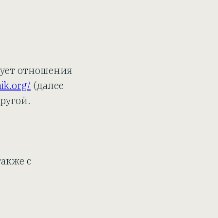
рует отношения
nik.org/
(далее
ругой.
также с